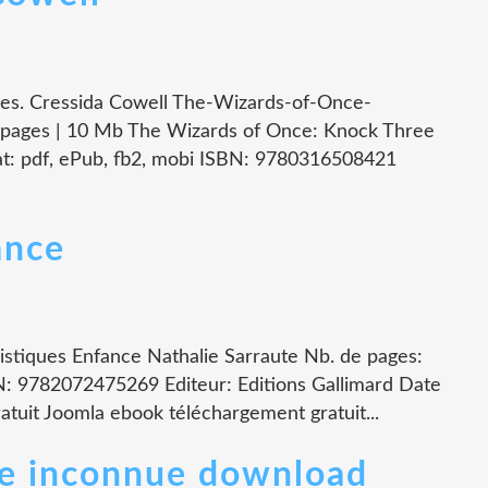
es. Cressida Cowell The-Wizards-of-Once-
pages | 10 Mb The Wizards of Once: Knock Three
t: pdf, ePub, fb2, mobi ISBN: 9780316508421
ance
istiques Enfance Nathalie Sarraute Nb. de pages:
: 9782072475269 Editeur: Editions Gallimard Date
tuit Joomla ebook téléchargement gratuit...
une inconnue download