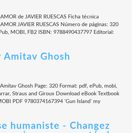
MOR de JAVIER RUESCAS Ficha técnica
AMOR JAVIER RUESCAS Número de páginas: 320
ub, MOBI, FB2 ISBN: 9788490437797 Editorial:
y Amitav Ghosh
 Amitav Ghosh Page: 320 Format: pdf, ePub, mobi,
arrar, Straus and Giroux Download eBook Textbook
MOBI PDF 9780374167394 'Gun Island' my
se humaniste - Changez