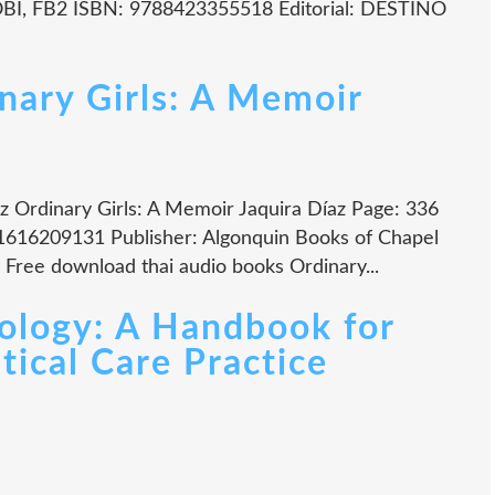
I, FB2 ISBN: 9788423355518 Editorial: DESTINO
ry Girls: A Memoir
z Ordinary Girls: A Memoir Jaquira Díaz Page: 336
81616209131 Publisher: Algonquin Books of Chapel
 Free download thai audio books Ordinary...
iology: A Handbook for
tical Care Practice