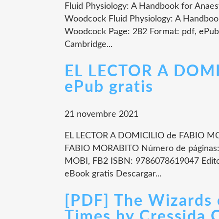
Fluid Physiology: A Handbook for Anaes
Woodcock Fluid Physiology: A Handbook
Woodcock Page: 282 Format: pdf, ePub
Cambridge...
EL LECTOR A DOM
ePub gratis
21 novembre 2021
EL LECTOR A DOMICILIO de FABIO MO
FABIO MORABITO Número de páginas: 
MOBI, FB2 ISBN: 9786078619047 Editor
eBook gratis Descargar...
[PDF] The Wizards 
Times by Cressida 